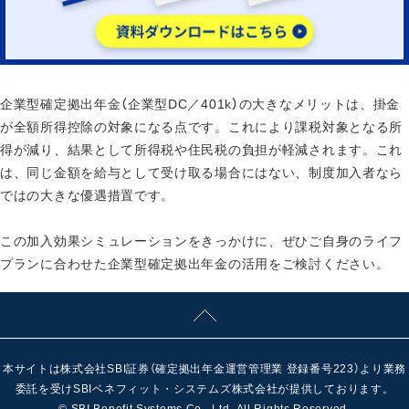
企業型確定拠出年金（企業型DC／401k）の大きなメリットは、掛金
が全額所得控除の対象になる点です。これにより課税対象となる所
得が減り、結果として所得税や住民税の負担が軽減されます。これ
は、同じ金額を給与として受け取る場合にはない、制度加入者なら
ではの大きな優遇措置です。
この加入効果シミュレーションをきっかけに、ぜひご自身のライフ
プランに合わせた企業型確定拠出年金の活用をご検討ください。
本サイトは株式会社SBI証券（確定拠出年金運営管理業 登録番号223）より業務
委託を受けSBIベネフィット・システムズ株式会社が提供しております。
© SBI Benefit Systems Co., Ltd. All Rights Reserved.