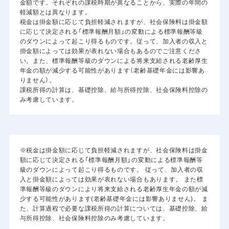
金額です。それぞれの課税時期が異なることから、実際の年間の
軽減額とは異なります。
税金は掛金額に応じて負担軽減されますが、社会保険料は掛金額
に応じて決定される「標準報酬月額」の変動による標準報酬等級
のダウンによって起こり得るものです。従って、加入者の収入と
掛金額によっては効果が表れない場合もあるのでご注意くださ
い。また、標準報酬等級のダウンによる将来支給される老齢厚生
年金の額が減少する可能性があります（老齢基礎年金には影響あ
りません）。
課税所得の計算は、基礎控除、給与所得控除、社会保険料控除の
み考慮しています。
※税金は掛金額に応じて負担軽減されますが、社会保険料は掛金
額に応じて決定される「標準報酬月額」の変動による標準報酬等
級のダウンによって起こり得るものです。 従って、加入者の収
入と掛金額によっては効果が表れない場合もあります。 また標
準報酬等級のダウンにより将来支給される老齢厚生年金の額が減
少する可能性があります(老齢基礎年金には影響ありません)。 ま
た、計算過程で必要な課税所得の計算については、基礎控除、給
与所得控除、社会保険料控除のみ考慮しています。